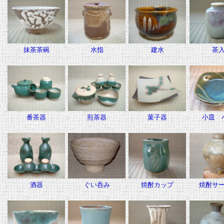
抹茶茶碗
水指
建水
茶
番茶器
煎茶器
菓子器
小皿 
酒器
ぐい呑み
焼酎カップ
焼酎サ