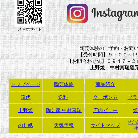
スマホサイト
陶芸体験のご予約・お問
【受付時間】９：００～1
【お問合わせ先】０９４７－２
上野焼
中村真瑞窯
トップページ
陶芸体験
商品紹介
箱代
送料
クーポン券
ブラ
上野焼
陶芸家 中村真瑞
店内ビュー
焼
特定
のし紙
天気予報
サイトマップ
律