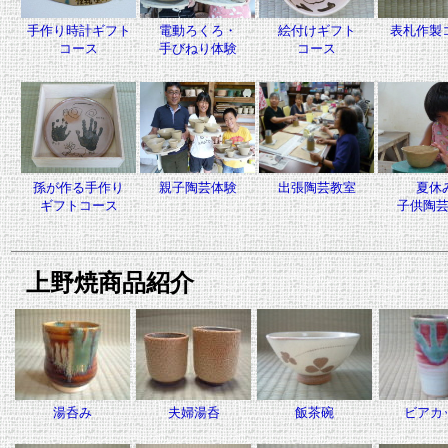
手作り時計ギフト
電動ろくろ・
絵付けギフト
表札作製
コース
手びねり体験
コース
孫が作る手作り
親子陶芸体験
出張陶芸教室
夏休
ギフトコース
子供陶
上野焼商品紹介
湯呑み
夫婦湯呑
飯茶碗
ビアカ