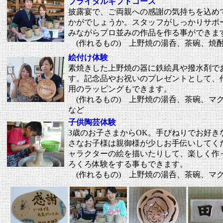
ブライダルギフトコース
披露宴で、ご両親への感謝の気持ちを込め
かがでしょうか。スタッフがしっかりサポ
みながらプロ並みの作品を作る事ができま
(作れるもの) 上野焼の湯呑、茶碗、焼
絵付け体験
素焼きした上野焼の器に鉄絵具や撥水剤で
す。記念品やお祝いのプレゼントとして、
用のラッピングもできます。
(作れるもの)
上野焼の
湯呑、茶碗、マ
など
子供陶芸体験
3歳のお子さまからOK。手びねりでお好
さなお子様は親御様が少しお手伝いしてく
ャラクターの絵を描いたりして、楽しく作
ろくろ体験をする事もできます。
(作れるもの)
上野焼の
湯呑、茶碗、マ