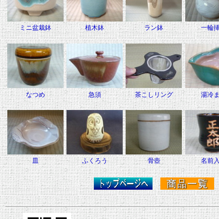
ミニ盆栽鉢
植木鉢
ラン鉢
一輪
なつめ
急須
茶こしリング
湯冷
皿
ふくろう
骨壺
名前