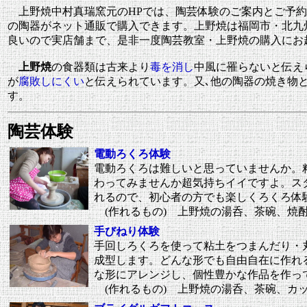
上野焼中村真瑞窯元のHPでは、陶芸体験のご案内とご予約
の陶器がネット通販で購入できます。上野焼は福岡市・北九
良いので実店舗まで、是非一度陶芸教室・上野焼の購入にお
上野焼
の食器類は古来より
毒を消し
中風に罹らないと伝え
が
腐敗しにくい
と伝えられています。又､他の陶器の焼き物
す。
陶芸体験
電動ろくろ体験
電動ろくろは難しいと思っていませんか。
わってみませんか超気持ちイイですよ。ス
れるので、初心者の方でも楽しくろくろ体
(作れるもの) 上野焼の湯呑、茶碗、焼
手びねり体験
手回しろくろを使って粘土をつまんだり・
成型します。どんな形でも自由自在に作れ
な形にアレンジし、個性豊かな作品を作っ
(作れるもの) 上野焼の湯呑、茶碗、カ