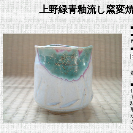
上野緑青釉流し窯変