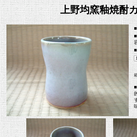
上野均窯釉焼酎
■